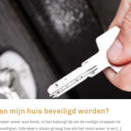
an mijn huis beveiligd worden?
ker weer aan komt, is het belangrijk om de nodige stappen te
iligen. Inbrekers slaan graag toe als het mooi weer is en [...]