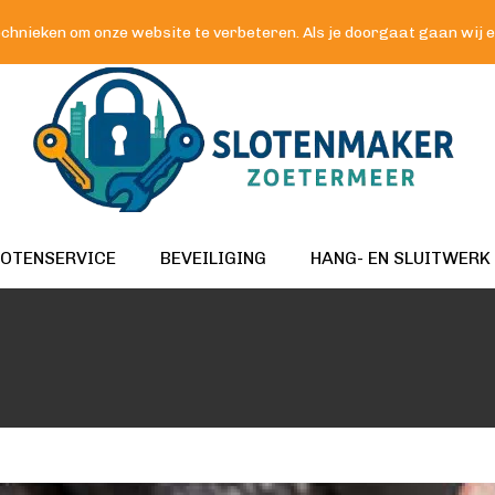
chnieken om onze website te verbeteren. Als je doorgaat gaan wij er 
LOTENSERVICE
BEVEILIGING
HANG- EN SLUITWERK