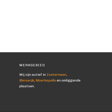
WERKGEBIED
Wij zijn actief in
Zoetermeer
,
Bleiswijk
,
Moerkapelle
en omliggende
plaatsen.