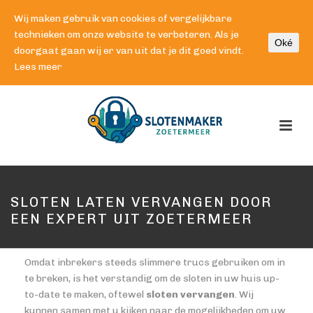
Wij maken gebruik van cookies of vergelijkbare
technieken om onze website te verbeteren. Als je
Oké
doorgaat gaan wij er van uit dat je dit goed vindt.
Lees meer
SLOTEN LATEN VERVANGEN DOOR
EEN EXPERT UIT ZOETERMEER
Omdat inbrekers steeds slimmere trucs gebruiken om in
te breken, is het verstandig om de sloten in uw huis up-
to-date te maken, oftewel
sloten vervangen
. Wij
kunnen samen met u kijken naar de mogelijkheden om uw