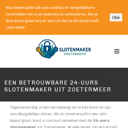
Wij maken gebruik van cookies of vergelijkbare
technieken om onze website te verbeteren. Als je
Oké
doorgaat gaan wij er van uit dat je dit goed vindt.
Lees meer
EEN BETROUWBARE 24-UURS
SLOTENMAKER UIT ZOETERMEER
Tegenwoordig is het van belang om in het bezit te zijn
van deugdelijke sloten. Als er onverwachts een slot
kapot gaat, kunt u contact opnemen met de
24-uurs
slotenmaker
uit Zoetermeer. Al vele jaren zijn wij actief