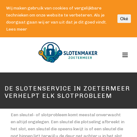
Wij maken gebruik van cookies of vergelijkbare
technieken om onze website te verbeteren. Als je
Oké
doorgaat gaan wij er van uit dat je dit goed vindt.
Lees meer
DE SLOTENSERVICE IN ZOETERMEER
VERHELPT ELK SLOTPROBLEEM
Een sleutel- of slotprobleem komt meestal onverwacht
en altijd ongelegen. Een sleutel die plotseling afbreekt in
het slot, een sleutel die opeens kwijt is of een sleutel die
nog binnen ligt terwijl u de deur net achter u in het slot