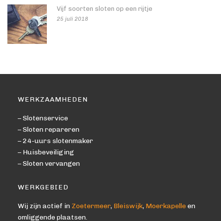
Vijf soorten sloten op een rijtje
25 juli 2018
WERKZAAMHEDEN
– Slotenservice
– Sloten repareren
– 24-uurs slotenmaker
– Huisbeveiliging
– Sloten vervangen
WERKGEBIED
Wij zijn actief in
Zoetermeer
,
Bleiswijk
,
Moerkapelle
en
omliggende plaatsen.