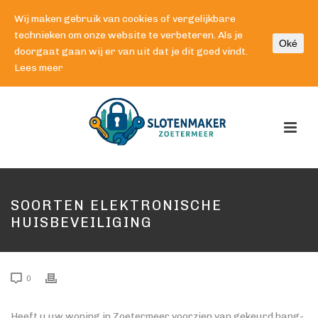
Wij maken gebruik van cookies of vergelijkbare
technieken om onze website te verbeteren. Als je
Oké
doorgaat gaan wij er van uit dat je dit goed vindt.
Lees meer
SOORTEN ELEKTRONISCHE
HUISBEVEILIGING
0
Heeft u uw woning in Zoetermeer voorzien van gekeurd hang-