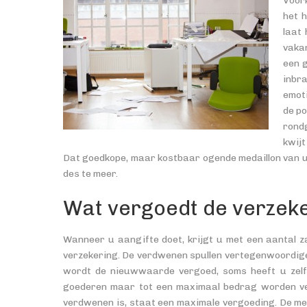
Voor
het 
laat 
vaka
een g
inbra
emot
de po
rondg
kwij
Dat goedkope, maar kostbaar ogende medaillon van u
des te meer.
Wat vergoedt de verzek
Wanneer u aangifte doet, krijgt u met een aantal za
verzekering. De verdwenen spullen vertegenwoordigen
wordt de nieuwwaarde vergoed, soms heeft u zelfs
goederen maar tot een maximaal bedrag worden vergo
verdwenen is, staat een maximale vergoeding. De mee