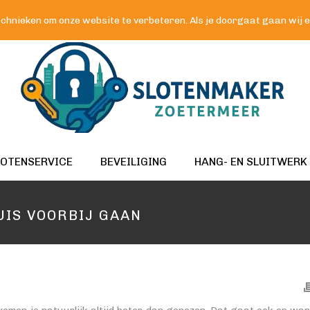
chnieken om onze website te verbeteren. Als je doorgaat gaan wij er 
LOTENSERVICE
BEVEILIGING
HANG- EN SLUITWERK
UIS VOORBIJ GAAN