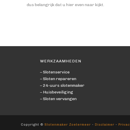
dus belangrijk dat u hier even naar kijkt.
WERKZAAMHEDEN
– Slotenservice
– Sloten repareren
– 24-uurs slotenmaker
– Huisbeveiliging
– Sloten vervangen
Copyright ©
Slotenmaker Zoetermeer
-
Disclaimer
-
Privac