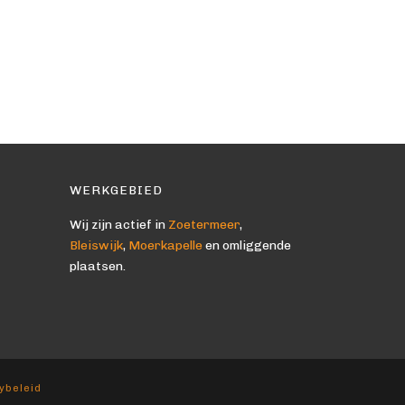
WERKGEBIED
Wij zijn actief in
Zoetermeer
,
Bleiswijk
,
Moerkapelle
en omliggende
plaatsen.
ybeleid