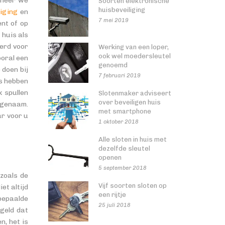
nneer we
Soorten elektronische
huisbeveiliging
liging
en
7 mei 2019
ent of op
huis als
kerd voor
Werking van een loper,
ook wel moedersleutel
ooral een
genoemd
doen bij
7 februari 2019
is hebben
k spullen
Slotenmaker adviseert
over beveiligen huis
ngenaam.
met smartphone
r voor u
1 oktober 2018
Alle sloten in huis met
dezelfde sleutel
openen
5 september 2018
 zoals de
Vijf soorten sloten op
et altijd
een rijtje
bepaalde
25 juli 2018
geld dat
n, het is