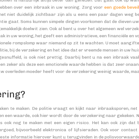
komen is natuurlijk altijd beter dan genezen. Dat gaat ook op wa
hebben over een inbraak in uw woning. Zorg voor
een goede bevei
het niet duidelijk zichtbaar zijn als u eens een paar dagen weg b
ntie gaat. Soms kunnen simpele dingen voorkomen dat de dieven uw 
emakkelijk doelwit zien. Ook al bent u over het algemeen wel verze
ak in uw woning, het geeft een administratieve, een financiële en v
ionele rompslomp waar niemand op zit te wachten. U moet aangifte 
litie, bij de verzekering en het idee dat er vreemde mensen in uw hu
esnuffeld, is ook niet prettig. Daarbij bent u na een inbraak vaa
t en zeker als deze een emotionele waarde hebben is dat zeer onaa
w overleden moeder heeft voor de verzekering weinig waarde, maa
ering?
ken te maken. De politie vraagt en kijkt naar inbraaksporen, net
 een waarde, ook hier wordt door de verzekering naar gekeken. Ni
 ook nog te maken met een eigen risico. Het kan ook zijn dat 
ed, bijvoorbeeld elektronica of lijfsieraden. Ook voor contact 
ste informatie hierover kunt u terugvinden in de polisvoorwaarde