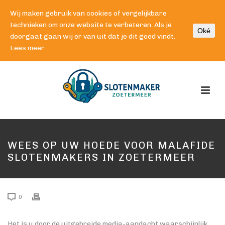
Wij maken gebruik van cookies of vergelijkbare
technieken om onze website te verbeteren. Als je
Oké
doorgaat gaan wij er van uit dat je dit goed vindt.
Lees meer
WEES OP UW HOEDE VOOR MALAFIDE
SLOTENMAKERS IN ZOETERMEER
0
Het is u door de uitgebreide media-aandacht waarschijnlijk